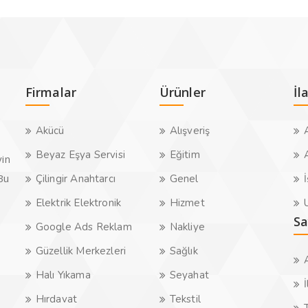
Firmalar
Ürünler
İl
Akücü
Alışveriş
A
Beyaz Eşya Servisi
Eğitim
A
yin
.Bu
Çilingir Anahtarcı
Genel
İ
Elektrik Elektronik
Hizmet
U
Sa
Google Ads Reklam
Nakliye
Güzellik Merkezleri
Sağlık
Halı Yıkama
Seyahat
İ
Hırdavat
Tekstil