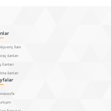
anlar
lışveriş İlanı
raç ilanları
ş İlanları
sta ilanları
yfalar
Anasayfa
letişim