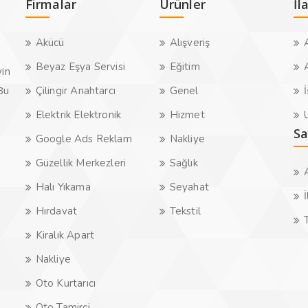
Firmalar
Ürünler
İl
Akücü
Alışveriş
A
Beyaz Eşya Servisi
Eğitim
A
yin
.Bu
Çilingir Anahtarcı
Genel
İ
Elektrik Elektronik
Hizmet
U
Sa
Google Ads Reklam
Nakliye
Güzellik Merkezleri
Sağlık
Halı Yıkama
Seyahat
İ
Hırdavat
Tekstil
Kiralık Apart
Nakliye
Oto Kurtarıcı
Oto Tamirci