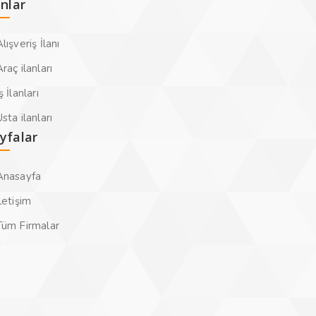
anlar
lışveriş İlanı
raç ilanları
ş İlanları
sta ilanları
yfalar
Anasayfa
letişim
Tüm Firmalar