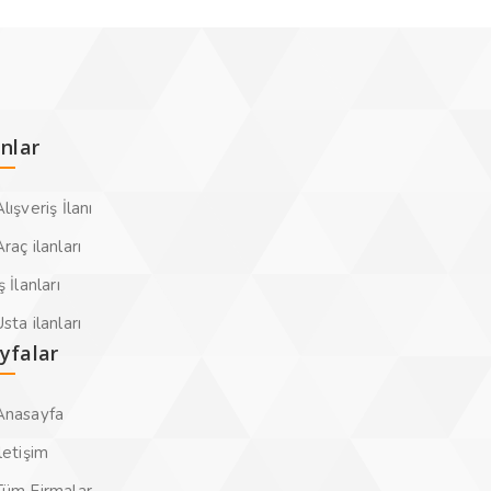
anlar
lışveriş İlanı
raç ilanları
ş İlanları
sta ilanları
yfalar
Anasayfa
letişim