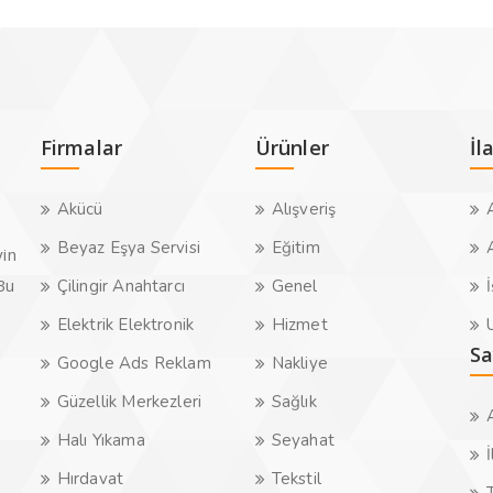
Firmalar
Ürünler
İl
Akücü
Alışveriş
A
Beyaz Eşya Servisi
Eğitim
A
yin
.Bu
Çilingir Anahtarcı
Genel
İ
Elektrik Elektronik
Hizmet
U
Sa
Google Ads Reklam
Nakliye
Güzellik Merkezleri
Sağlık
Halı Yıkama
Seyahat
İ
Hırdavat
Tekstil