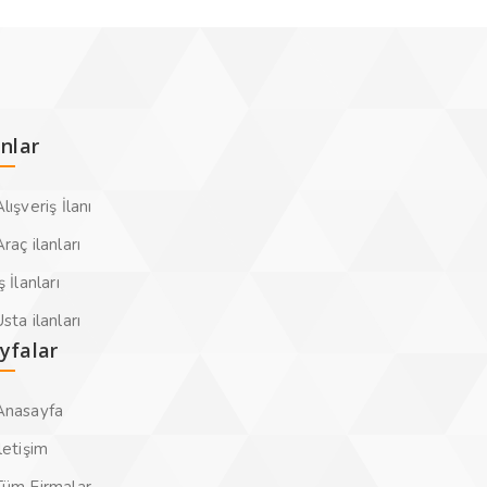
anlar
lışveriş İlanı
raç ilanları
ş İlanları
sta ilanları
yfalar
Anasayfa
letişim