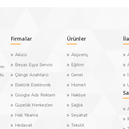
Firmalar
Ürünler
İl
Akücü
Alışveriş
A
Beyaz Eşya Servisi
Eğitim
A
yin
.Bu
Çilingir Anahtarcı
Genel
İ
Elektrik Elektronik
Hizmet
U
Sa
Google Ads Reklam
Nakliye
Güzellik Merkezleri
Sağlık
Halı Yıkama
Seyahat
İ
Hırdavat
Tekstil