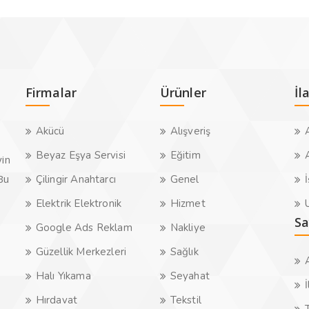
Firmalar
Ürünler
İl
Akücü
Alışveriş
A
Beyaz Eşya Servisi
Eğitim
A
yin
.Bu
Çilingir Anahtarcı
Genel
İ
Elektrik Elektronik
Hizmet
U
Sa
Google Ads Reklam
Nakliye
Güzellik Merkezleri
Sağlık
Halı Yıkama
Seyahat
İ
Hırdavat
Tekstil