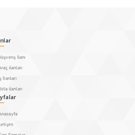
anlar
lışveriş İlanı
raç ilanları
ş İlanları
sta ilanları
yfalar
Anasayfa
letişim