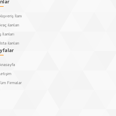
anlar
lışveriş İlanı
raç ilanları
ş İlanları
sta ilanları
yfalar
Anasayfa
letişim
Tüm Firmalar