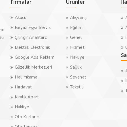
Firmalar
Ürünler
İl
Akücü
Alışveriş
A
Beyaz Eşya Servisi
Eğitim
A
yin
.Bu
Çilingir Anahtarcı
Genel
İ
Elektrik Elektronik
Hizmet
U
Sa
Google Ads Reklam
Nakliye
Güzellik Merkezleri
Sağlık
Halı Yıkama
Seyahat
İ
Hırdavat
Tekstil
Kiralık Apart
Nakliye
Oto Kurtarıcı
Oto Tamirci