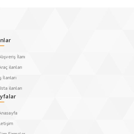
anlar
lışveriş İlanı
raç ilanları
ş İlanları
sta ilanları
yfalar
Anasayfa
letişim