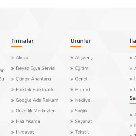
Firmalar
Ürünler
İl
Akücü
Alışveriş
A
Beyaz Eşya Servisi
Eğitim
A
yin
.Bu
Çilingir Anahtarcı
Genel
İ
Elektrik Elektronik
Hizmet
U
Sa
Google Ads Reklam
Nakliye
Güzellik Merkezleri
Sağlık
Halı Yıkama
Seyahat
İ
Hırdavat
Tekstil