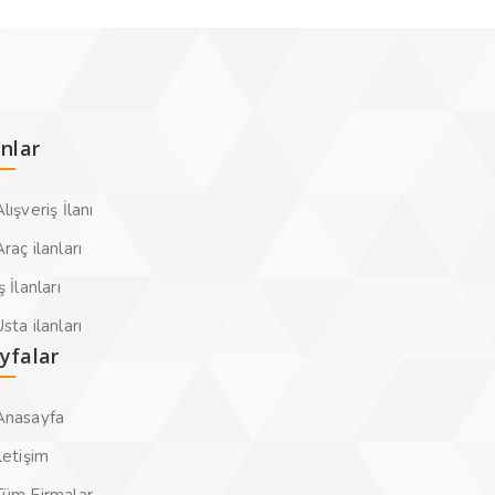
anlar
lışveriş İlanı
raç ilanları
ş İlanları
sta ilanları
yfalar
Anasayfa
letişim