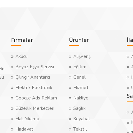
Firmalar
Ürünler
İl
Akücü
Alışveriş
A
Beyaz Eşya Servisi
Eğitim
A
yin
.Bu
Çilingir Anahtarcı
Genel
İ
Elektrik Elektronik
Hizmet
U
Sa
Google Ads Reklam
Nakliye
Güzellik Merkezleri
Sağlık
Halı Yıkama
Seyahat
İ
Hırdavat
Tekstil